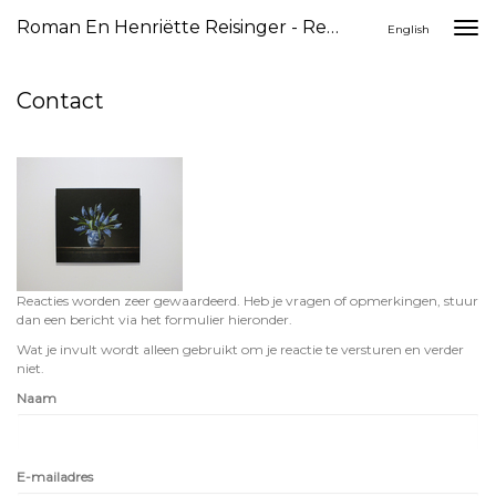
Roman En Henriëtte Reisinger - Reageer
Togg
English
navi
Contact
Reacties worden zeer gewaardeerd. Heb je vragen of opmerkingen, stuur
dan een bericht via het formulier hieronder.
Wat je invult wordt alleen gebruikt om je reactie te versturen en verder
niet.
Naam
E-mailadres