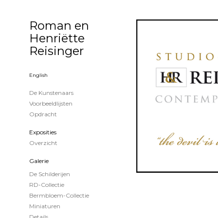
Roman en
Henriëtte
Reisinger
English
De Kunstenaars
Voorbeeldlijsten
Opdracht
Exposities
Overzicht
Galerie
De Schilderijen
RD-Collectie
Bermbloem-Collectie
Miniaturen
Details