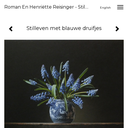
Roman En Henriëtte Reisinger - Stilleven Met Blauwe Druifjes
Togg
English
navi
Stilleven met blauwe druifjes