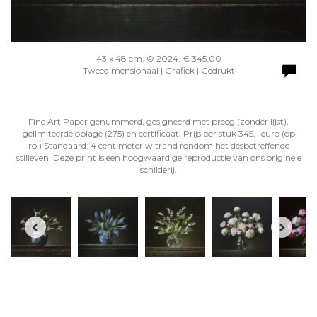
43 x 48 cm, © 2024, € 345,00
Tweedimensionaal | Grafiek | Gedrukt
Fine Art Paper genummerd, gesigneerd met preeg (zonder lijst),
gelimiteerde oplage (275) en certificaat. Prijs per stuk 345,- euro (op
rol) Standaard: 4 centimeter witrand rondom het desbetreffende
stilleven. Deze print is een hoogwaardige reproductie van ons originele
schilderij.