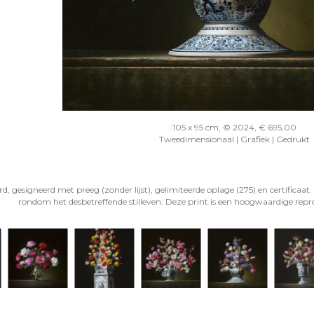
105 x 95 cm, © 2024, € 695,00
Tweedimensionaal | Grafiek | Gedrukt
gesigneerd met preeg (zonder lijst), gelimiteerde oplage (275) en certificaat. 
rondom het desbetreffende stilleven. Deze print is een hoogwaardige reprod