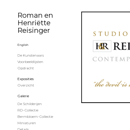
Roman en
Henriëtte
Reisinger
English
De Kunstenaars
Voorbeeldlijsten
Opdracht
Exposities
Overzicht
Galerie
De Schilderijen
RD-Collectie
Bermbloem-Collectie
Miniaturen
Details