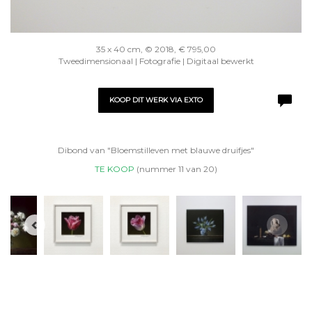
35 x 40 cm, © 2018, € 795,00
Tweedimensionaal | Fotografie | Digitaal bewerkt
KOOP DIT WERK VIA EXTO
Dibond van "Bloemstilleven met blauwe druifjes"
TE KOOP
(nummer 11 van 20)