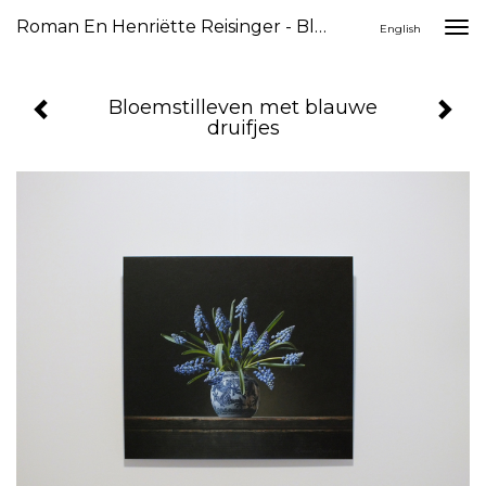
Roman En Henriëtte Reisinger - Bloemstilleven Met Blauwe Druifjes
Togg
English
navi
Bloemstilleven met blauwe
druifjes