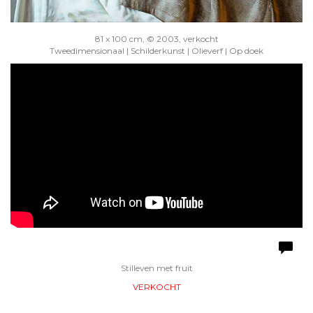
81 x 100 cm, © 2003, verkocht
Tweedimensionaal | Schilderkunst | Olieverf | Op doek
Stilleven met fruit
VERKOCHT