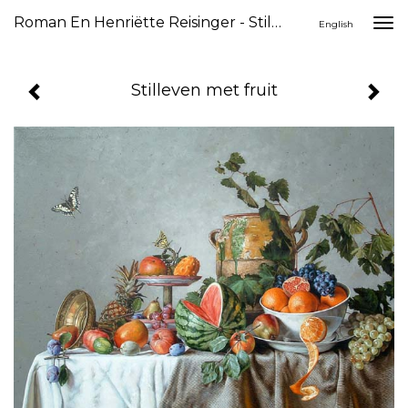
Roman En Henriëtte Reisinger - Stilleven Met Fruit
Togg
English
navi
Stilleven met fruit