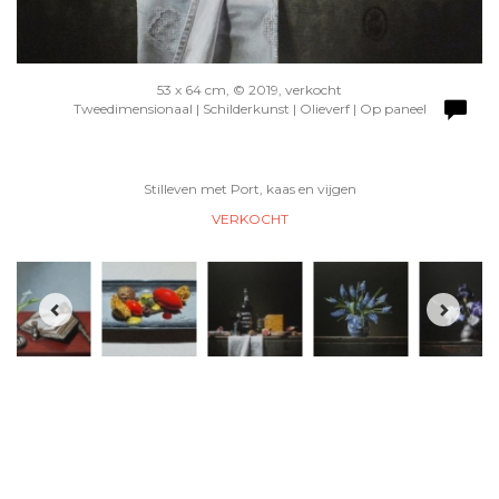
53 x 64 cm, © 2019, verkocht
Tweedimensionaal | Schilderkunst | Olieverf | Op paneel
Stilleven met Port, kaas en vijgen
VERKOCHT