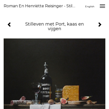
Roman En Henriëtte Reisinger - Stilleven Met Port, Kaas En Vijgen
Togg
English
navi
Stilleven met Port, kaas en
vijgen