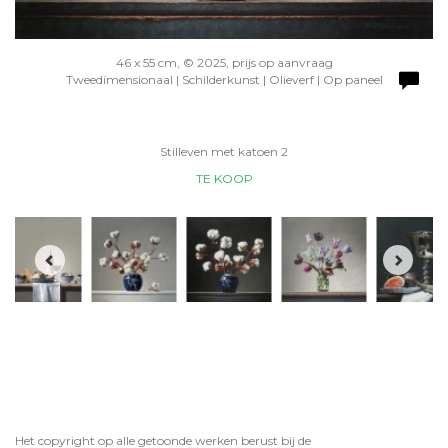
46 x 55 cm, © 2025, prijs op aanvraag
Tweedimensionaal | Schilderkunst | Olieverf | Op paneel
Stilleven met katoen 2
TE KOOP
Het copyright op alle getoonde werken berust bij de