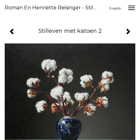
Roman En Henriëtte Reisinger - Stilleven Met Katoen 2
Togg
English
navi
Stilleven met katoen 2