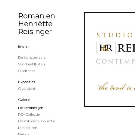
Roman en
Henriëtte
Reisinger
English
De Kunstenaars
Voorbeeldlijsten
Opdracht
Exposities
Overzicht
Galerie
De Schilderijen
RD-Collectie
Bermbloem-Collectie
Miniaturen
Details