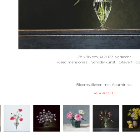
78 x 78 cm, © 2023, verkocht
Tweedimensionaal | Schilderkunst | Olieverf | O
Bloemstilleven met Acuminata
VERKOCHT