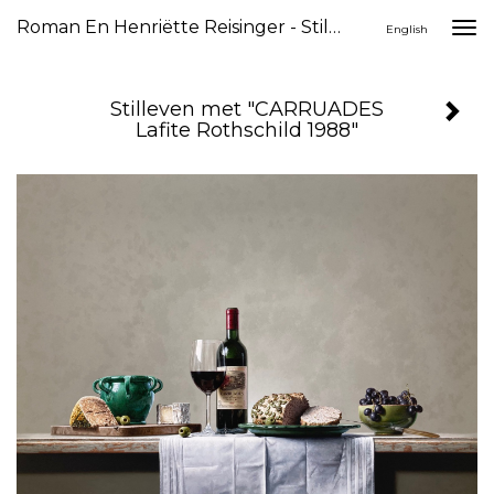
Roman En Henriëtte Reisinger - Stilleven Met "CARRUADES Lafite Rothschild 1988"
Togg
English
navi
Stilleven met "CARRUADES
Lafite Rothschild 1988"